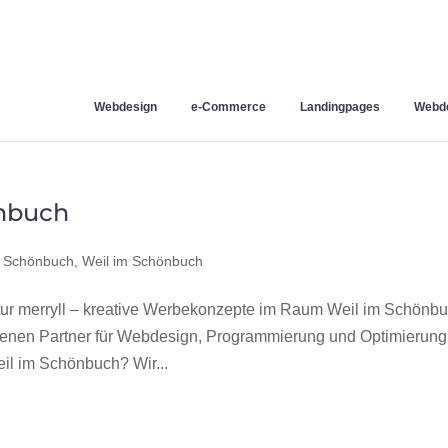
Webdesign
e-Commerce
Landingpages
Webde
nbuch
m Schönbuch
,
Weil im Schönbuch
r merryll – kreative Werbekonzepte im Raum Weil im Schönb
hrenen Partner für Webdesign, Programmierung und Optimierung
l im Schönbuch? Wir...