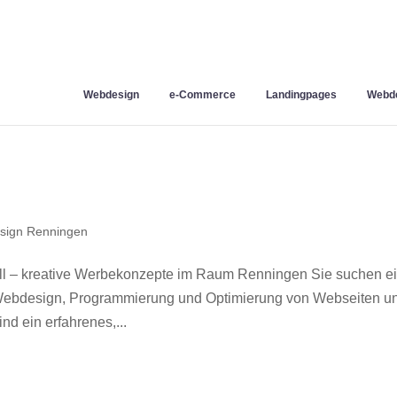
Webdesign
e-Commerce
Landingpages
Webde
sign Renningen
l – kreative Werbekonzepte im Raum Renningen Sie suchen e
r Webdesign, Programmierung und Optimierung von Webseiten u
d ein erfahrenes,...