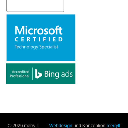
© 2026 merryll
Webdesign
und Konzeption
merryll