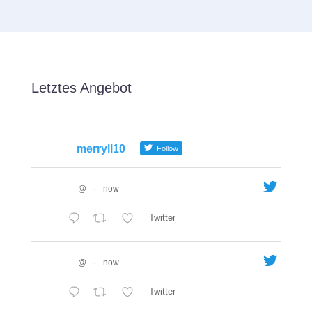
Letztes Angebot
merryll10
Follow
@
·
now
Twitter
@
·
now
Twitter