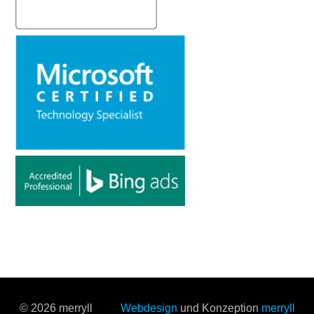
© 2026 merryll
Webdesign
und Konzeption
merryll