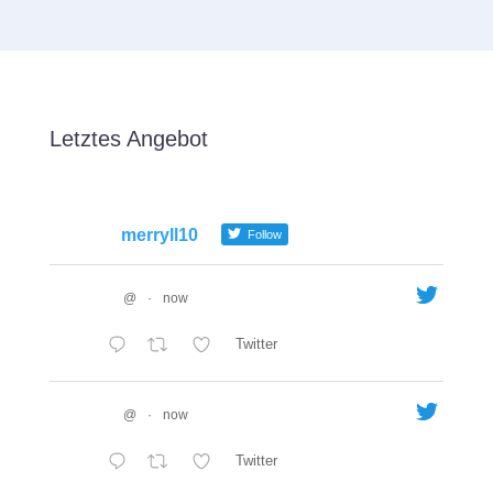
Letztes Angebot
merryll10
Follow
@
·
now
Twitter
@
·
now
Twitter