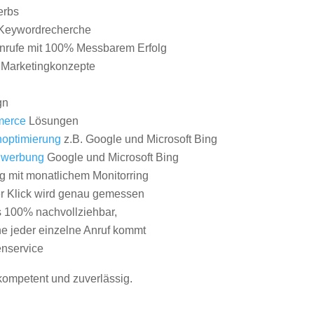
erbs
Keywordrecherche
nrufe mit 100% Messbarem Erfolg
e Marketingkonzepte
gn
erce
Lösungen
optimierung
z.B. Google und Microsoft Bing
nwerbung
Google und Microsoft Bing
g mit monatlichem Monitorring
er Klick wird genau gemessen
s 100% nachvollziehbar,
 jeder einzelne Anruf kommt
nservice
 kompetent und zuverlässig.