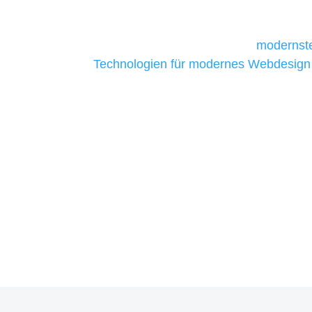
daher Tools und Technologien benötigen,
Unternehmen die kostengünstigsten un
liefern. Daher verwenden wir
modernste
Technologien für modernes Webdesign
allen Webprojekten zufriedenzustellen.
Sie haben Fragen zu Ihre
07121 / 9294977
info@merryll.de