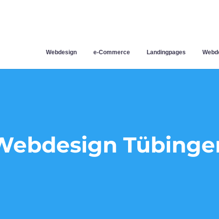
Webdesign
e-Commerce
Landingpages
Webde
Webdesign Tübinge