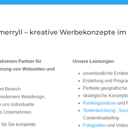
erryll – kreative Werbekonzepte i
ahrenen Partner für
Unsere Leistungen
erung von Webseiten und
unverbindliche Erstbe
Erstellung und Progr
Perfekte geografische 
im Bereich
strategische Konzepti
, modernem Webdesign.
Rankinganalyse
und P
uns individuelle
Textentwicklung
,
Soci
hes Unternehmen.
Contentmarketing
 für Sie komplette
Fotografien
und Videos