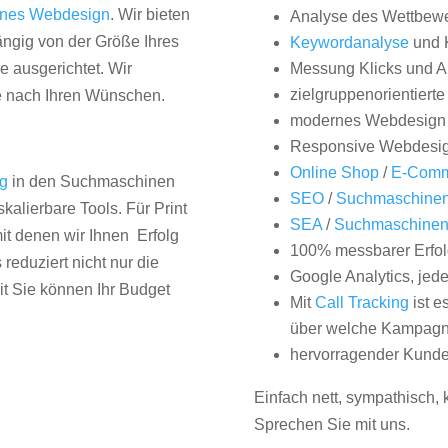
nes Webdesign
. Wir bieten
Analyse des Wettbew
hängig von der Größe Ihres
Keywordanalyse
und 
 ausgerichtet. Wir
Messung Klicks und A
zielgruppenorientiert
e nach Ihren Wünschen.
modernes Webdesign
Responsive Webdesi
Online Shop
/
E-Comm
ng
in den Suchmaschinen
SEO
/
Suchmaschinen
kalierbare Tools. Für Print
SEA
/
Suchmaschine
it denen wir Ihnen Erfolg
100% messbarer Erfol
duziert nicht nur die
Google Analytics, jed
it Sie können Ihr Budget
Mit
Call Tracking
ist e
über welche Kampagne
hervorragender Kunde
Einfach nett, sympathisch,
Sprechen Sie mit uns.