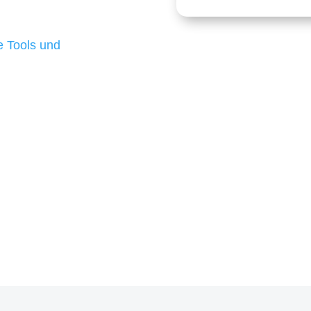
 die für ihr
d besten Ergebnisse
 Tools und
, um unsere Kunden in
m Projekt?