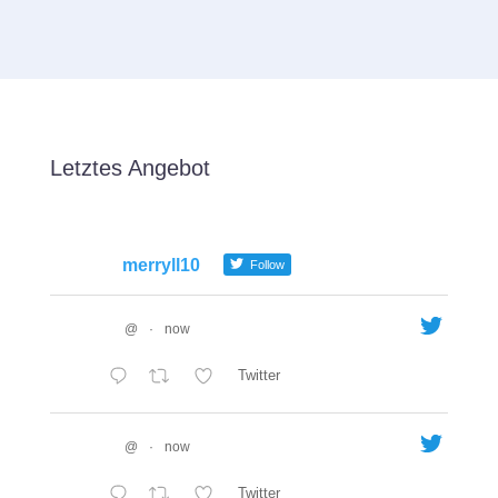
Letztes Angebot
merryll10
Follow
@
·
now
Twitter
@
·
now
Twitter