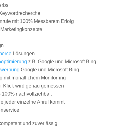
erbs
Keywordrecherche
nrufe mit 100% Messbarem Erfolg
e Marketingkonzepte
gn
erce
Lösungen
optimierung
z.B. Google und Microsoft Bing
nwerbung
Google und Microsoft Bing
g mit monatlichem Monitorring
er Klick wird genau gemessen
s 100% nachvollziehbar,
 jeder einzelne Anruf kommt
nservice
 kompetent und zuverlässig.