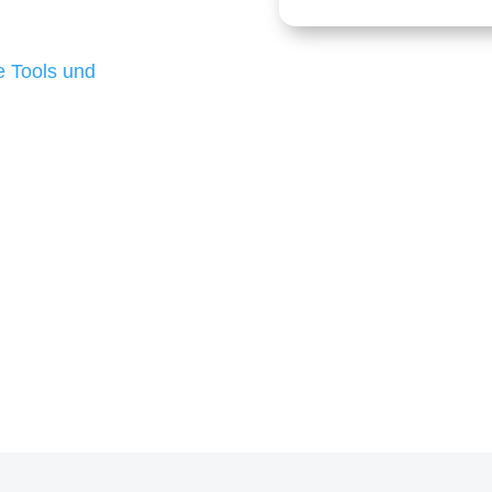
 die für ihr
d besten Ergebnisse
 Tools und
, um unsere Kunden in
m Projekt?