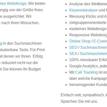
nes Webdesign
. Wir bieten
Analyse des Wettbew
hängig von der Größe Ihres
Keywordanalyse
und 
 ausgerichtet. Wir
Messung Klicks und A
zielgruppenorientiert
e nach Ihren Wünschen.
modernes Webdesign
Responsive Webdesi
Online Shop
/
E-Comm
ng
in den Suchmaschinen
SEO
/
Suchmaschinen
kalierbare Tools. Für Print
SEA
/
Suchmaschine
it denen wir Ihnen Erfolg
100% messbarer Erfol
duziert nicht nur die
Google Analytics, jed
it Sie können Ihr Budget
Mit
Call Tracking
ist e
über welche Kampagne
hervorragender Kunde
Einfach nett, sympathisch,
Sprechen Sie mit uns.