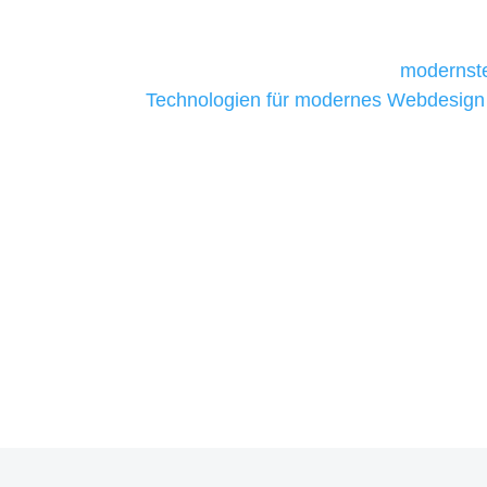
daher Tools und Technologien benötigen,
Unternehmen die kostengünstigsten un
liefern. Daher verwenden wir
modernste
Technologien für modernes Webdesign
allen Webprojekten zufriedenzustellen.
Sie haben Fragen zu Ihre
07121 / 9294977
info@merryll.de