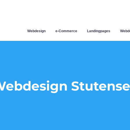
Webdesign
e-Commerce
Landingpages
Webde
ebdesign Stutens