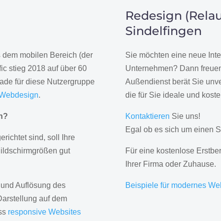
Redesign (Relau
Sindelfingen
us dem mobilen Bereich (der
Sie möchten eine neue Inte
ic stieg 2018 auf über 60
Unternehmen? Dann freuen 
rade für diese Nutzergruppe
Außendienst berät Sie unve
 Webdesign
.
die für Sie ideale und kost
gn?
Kontaktieren
Sie uns!
Egal ob es sich um einen S
erichtet sind, soll Ihre
Bildschirmgrößen gut
Für eine kostenlose Erstbe
Ihrer Firma oder Zuhause.
 und Auflösung des
Beispiele für modernes We
Darstellung auf dem
ass
responsive Websites