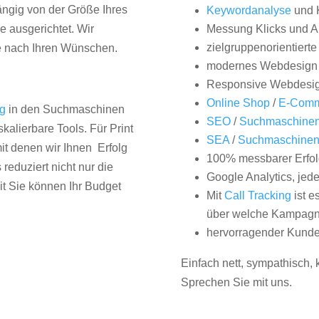
hängig von der Größe Ihres
Keywordanalyse
und 
 ausgerichtet. Wir
Messung Klicks und A
zielgruppenorientiert
e nach Ihren Wünschen.
modernes Webdesign
Responsive Webdesi
Online Shop
/
E-Comm
ng
in den Suchmaschinen
SEO
/
Suchmaschinen
kalierbare Tools. Für Print
SEA
/
Suchmaschine
it denen wir Ihnen Erfolg
100% messbarer Erfol
duziert nicht nur die
Google Analytics, jed
it Sie können Ihr Budget
Mit
Call Tracking
ist e
über welche Kampagne
hervorragender Kunde
Einfach nett, sympathisch,
Sprechen Sie mit uns.