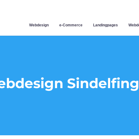
Webdesign
e-Commerce
Landingpages
Webde
bdesign Sindelfin