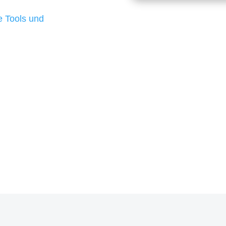
d besten Ergebnisse
 Tools und
, um unsere Kunden in
m Projekt?