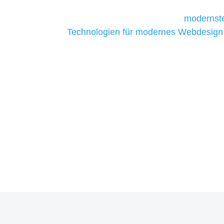
Unternehmen die kostengünstigsten un
liefern. Daher verwenden wir
modernste
Technologien für modernes Webdesign
allen Webprojekten zufriedenzustellen.
Sie haben Fragen zu Ihre
07121 / 9294977
info@merryll.de