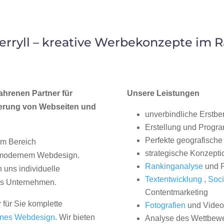
ryll – kreative Werbekonzepte im 
ahrenen Partner für
Unsere Leistungen
erung von Webseiten und
unverbindliche Erstbe
Erstellung und Progr
Perfekte geografische 
im Bereich
strategische Konzepti
, modernem Webdesign.
Rankinganalyse
und P
uns individuelle
Textentwicklung
,
Soci
hes Unternehmen.
Contentmarketing
 für Sie komplette
Fotografien
und Videos
nes Webdesign
. Wir bieten
Analyse des Wettbew