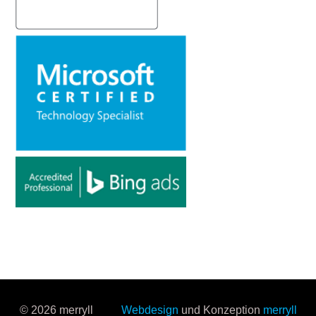
© 2026 merryll
Webdesign
und Konzeption
merryll