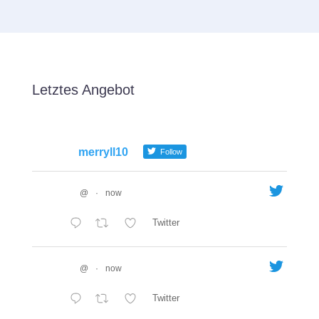
Letztes Angebot
merryll10
Follow
@
·
now
Twitter
@
·
now
Twitter