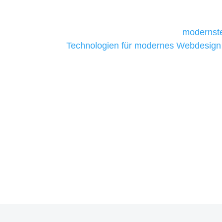
daher Tools und Technologien benötigen,
Unternehmen die kostengünstigsten un
liefern. Daher verwenden wir
modernste
Technologien für modernes Webdesign
allen Webprojekten zufriedenzustellen.
Sie haben Fragen zu Ihre
07121 / 9294977
info@merryll.de