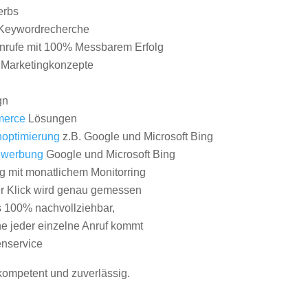
erbs
Keywordrecherche
nrufe mit 100% Messbarem Erfolg
e Marketingkonzepte
gn
erce
Lösungen
optimierung
z.B. Google und Microsoft Bing
nwerbung
Google und Microsoft Bing
g mit monatlichem Monitorring
er Klick wird genau gemessen
s 100% nachvollziehbar,
 jeder einzelne Anruf kommt
nservice
 kompetent und zuverlässig.