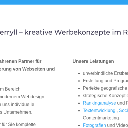
rryll – kreative Werbekonzepte im
ahrenen Partner für
Unsere Leistungen
erung von Webseiten und
unverbindliche Erstbe
Erstellung und Progr
Perfekte geografische 
im Bereich
strategische Konzepti
, modernem Webdesign.
Rankinganalyse
und P
uns individuelle
Textentwicklung
,
Soci
hes Unternehmen.
Contentmarketing
 für Sie komplette
Fotografien
und Videos