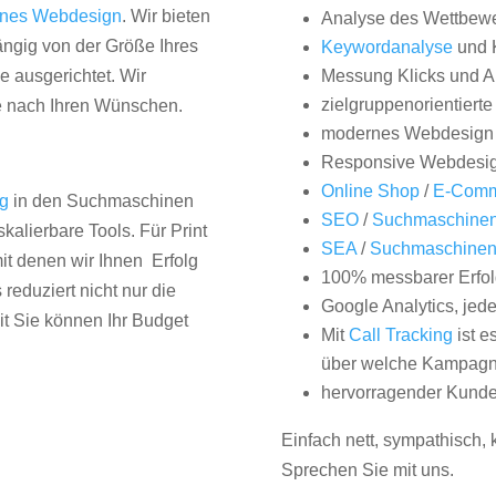
nes Webdesign
. Wir bieten
Analyse des Wettbew
hängig von der Größe Ihres
Keywordanalyse
und 
 ausgerichtet. Wir
Messung Klicks und A
zielgruppenorientiert
e nach Ihren Wünschen.
modernes Webdesign
Responsive Webdesi
Online Shop
/
E-Comm
ng
in den Suchmaschinen
SEO
/
Suchmaschinen
kalierbare Tools. Für Print
SEA
/
Suchmaschine
it denen wir Ihnen Erfolg
100% messbarer Erfol
duziert nicht nur die
Google Analytics, jed
it Sie können Ihr Budget
Mit
Call Tracking
ist e
über welche Kampagne
hervorragender Kunde
Einfach nett, sympathisch,
Sprechen Sie mit uns.