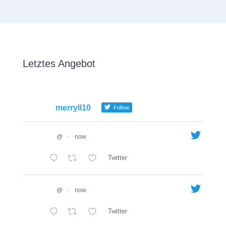
Letztes Angebot
merryll10
Follow
@
·
now
Twitter
@
·
now
Twitter