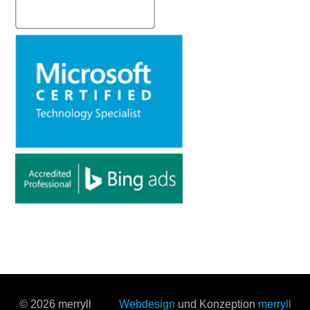
© 2026 merryll
Webdesign
und Konzeption
merryll