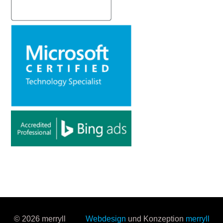
© 2026 merryll
Webdesign
und Konzeption
merryll