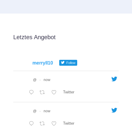
Letztes Angebot
merryll10
Follow
@
·
now
Twitter
@
·
now
Twitter