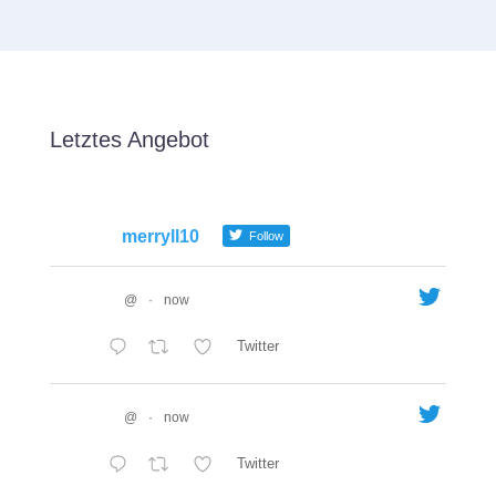
Letztes Angebot
merryll10
Follow
@
·
now
Twitter
@
·
now
Twitter