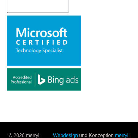
© 2026 merryll
Webdesign
und Konzeption
merryll