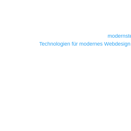
und mittelständische Unternehmen bes
da sie in der Regel nur über begrenzt
daher Tools und Technologien benötigen,
Unternehmen die kostengünstigsten un
liefern. Daher verwenden wir
modernste
Technologien für modernes Webdesign
allen Webprojekten zufriedenzustellen.
Sie haben Fragen zu Ihre
07121 / 9294977
info@merryll.de