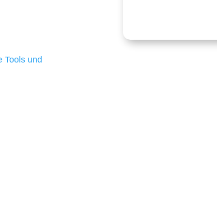
onders anspruchsvoll,
e Budgets verfügen und
 die für ihr
d besten Ergebnisse
 Tools und
, um unsere Kunden in
m Projekt?