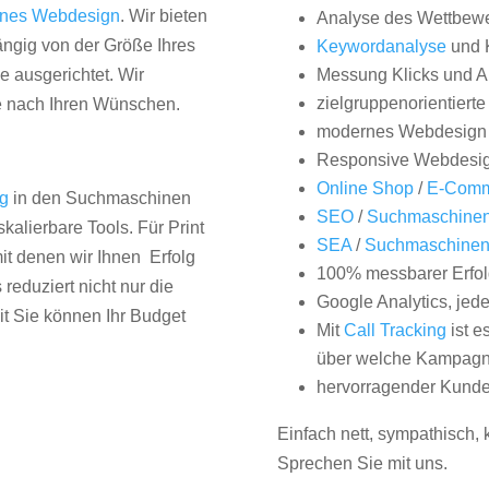
nes Webdesign
. Wir bieten
Analyse des Wettbew
hängig von der Größe Ihres
Keywordanalyse
und 
 ausgerichtet. Wir
Messung Klicks und A
zielgruppenorientiert
e nach Ihren Wünschen.
modernes Webdesign
Responsive Webdesi
Online Shop
/
E-Comm
ng
in den Suchmaschinen
SEO
/
Suchmaschinen
kalierbare Tools. Für Print
SEA
/
Suchmaschine
it denen wir Ihnen Erfolg
100% messbarer Erfol
duziert nicht nur die
Google Analytics, jed
it Sie können Ihr Budget
Mit
Call Tracking
ist e
über welche Kampagne
hervorragender Kunde
Einfach nett, sympathisch,
Sprechen Sie mit uns.