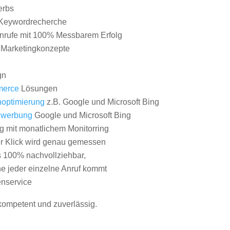
erbs
Keywordrecherche
nrufe mit 100% Messbarem Erfolg
e Marketingkonzepte
gn
erce
Lösungen
optimierung
z.B. Google und Microsoft Bing
nwerbung
Google und Microsoft Bing
g mit monatlichem Monitorring
er Klick wird genau gemessen
s 100% nachvollziehbar,
 jeder einzelne Anruf kommt
nservice
 kompetent und zuverlässig.