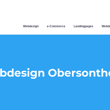
Webdesign
e-Commerce
Landingpages
Webde
bdesign Obersonth