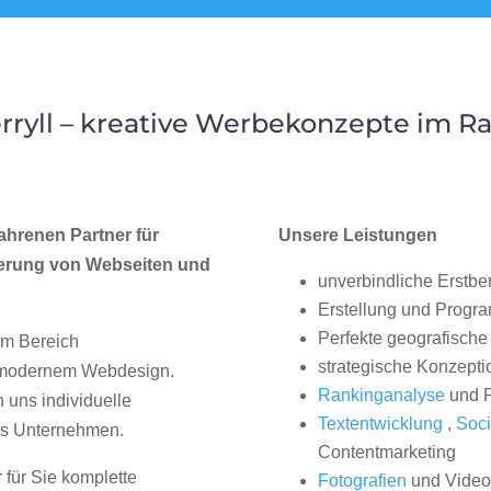
ryll – kreative Werbekonzepte im 
ahrenen Partner für
Unsere Leistungen
erung von Webseiten und
unverbindliche Erstbe
?
Erstellung und Progr
Perfekte geografische 
im Bereich
strategische Konzepti
, modernem Webdesign.
Rankinganalyse
und P
uns individuelle
Textentwicklung
,
Soci
hes Unternehmen.
Contentmarketing
 für Sie komplette
Fotografien
und Videos