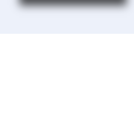
Sie möchten mehr Informationen?
Rufen Sie uns an und sprechen
Sie mit uns.
07121 / 9294977
info@merryll.de