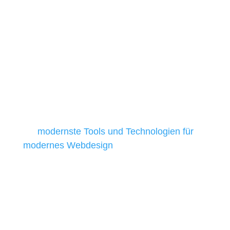
Die Auswahl relevanter Tools und
Technologien ist für kleine und
mittelständische Unternehmen besonders
anspruchsvoll, da sie in der Regel nur über
begrenzte Budgets verfügen und daher
Tools und Technologien benötigen, die für ihr
Unternehmen die kostengünstigsten und
besten Ergebnisse liefern. Daher verwenden
wir
modernste Tools und Technologien für
modernes Webdesign
, um unsere Kunden in
allen Webprojekten zufriedenzustellen.
Sie haben Fragen zu Ihrem
Projekt?