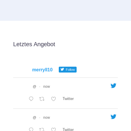
Letztes Angebot
merryll10
Follow
@
·
now
Twitter
@
·
now
Twitter