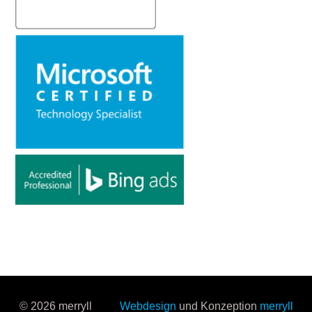
© 2026 merryll
Webdesign
und Konzeption
merryll