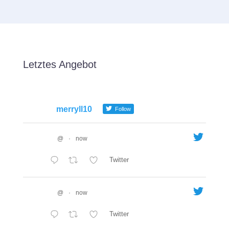
Letztes Angebot
merryll10
Follow
@
·
now
Twitter
@
·
now
Twitter