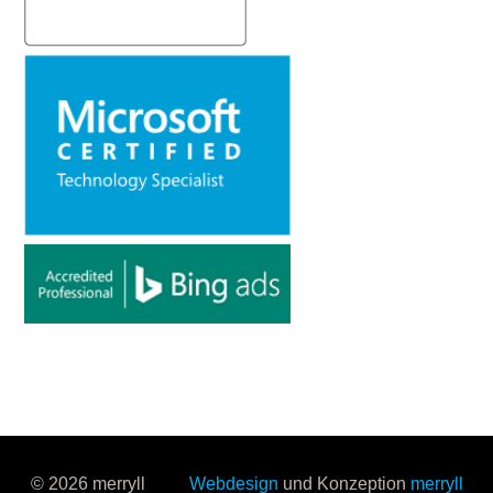
© 2026 merryll
Webdesign
und Konzeption
merryll