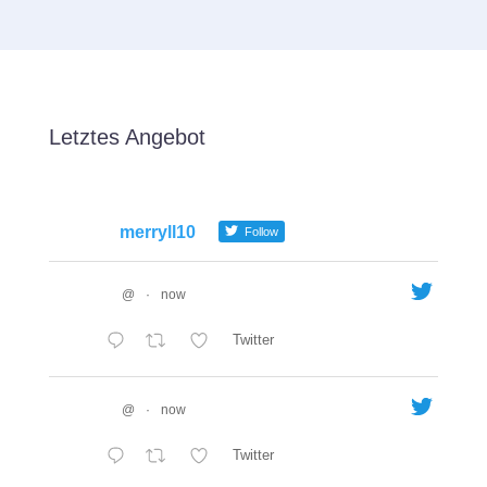
Letztes Angebot
merryll10
Follow
@
·
now
Twitter
@
·
now
Twitter