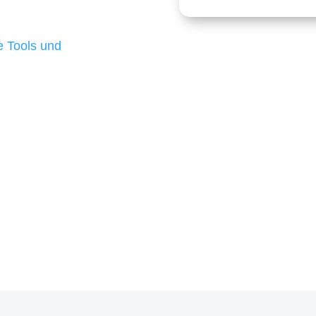
 die für ihr
d besten Ergebnisse
 Tools und
, um unsere Kunden in
m Projekt?