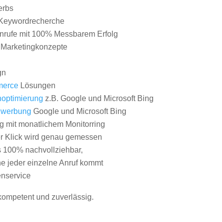
erbs
Keywordrecherche
nrufe mit 100% Messbarem Erfolg
e Marketingkonzepte
gn
erce
Lösungen
optimierung
z.B. Google und Microsoft Bing
nwerbung
Google und Microsoft Bing
g mit monatlichem Monitorring
er Klick wird genau gemessen
s 100% nachvollziehbar,
 jeder einzelne Anruf kommt
nservice
 kompetent und zuverlässig.