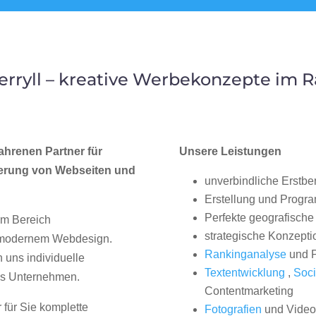
rryll – kreative Werbekonzepte im 
ahrenen Partner für
Unsere Leistungen
erung von Webseiten und
unverbindliche Erstbe
Erstellung und Progr
Perfekte geografische 
im Bereich
strategische Konzepti
, modernem Webdesign.
Rankinganalyse
und P
uns individuelle
Textentwicklung
,
Soci
hes Unternehmen.
Contentmarketing
 für Sie komplette
Fotografien
und Videos