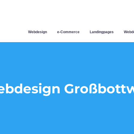
Webdesign
e-Commerce
Landingpages
Webde
bdesign Großbott