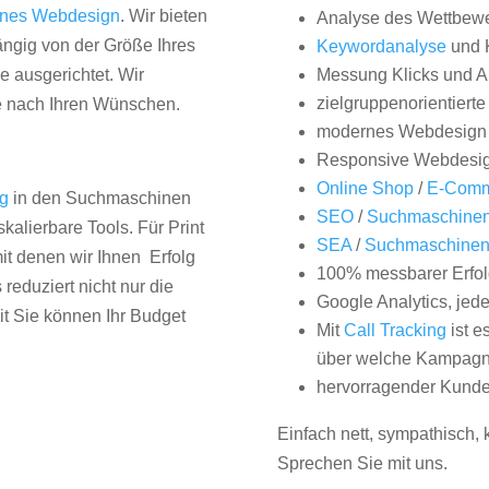
nes Webdesign
. Wir bieten
Analyse des Wettbew
hängig von der Größe Ihres
Keywordanalyse
und 
 ausgerichtet. Wir
Messung Klicks und A
zielgruppenorientiert
e nach Ihren Wünschen.
modernes Webdesign
Responsive Webdesi
Online Shop
/
E-Comm
ng
in den Suchmaschinen
SEO
/
Suchmaschinen
kalierbare Tools. Für Print
SEA
/
Suchmaschine
it denen wir Ihnen Erfolg
100% messbarer Erfol
duziert nicht nur die
Google Analytics, jed
it Sie können Ihr Budget
Mit
Call Tracking
ist e
über welche Kampagne
hervorragender Kunde
Einfach nett, sympathisch,
Sprechen Sie mit uns.