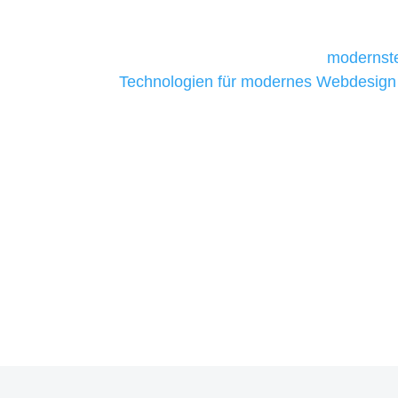
daher Tools und Technologien benötigen,
Unternehmen die kostengünstigsten un
liefern. Daher verwenden wir
modernste
Technologien für modernes Webdesign
allen Webprojekten zufriedenzustellen.
Sie haben Fragen zu Ihre
07121 / 9294977
info@merryll.de