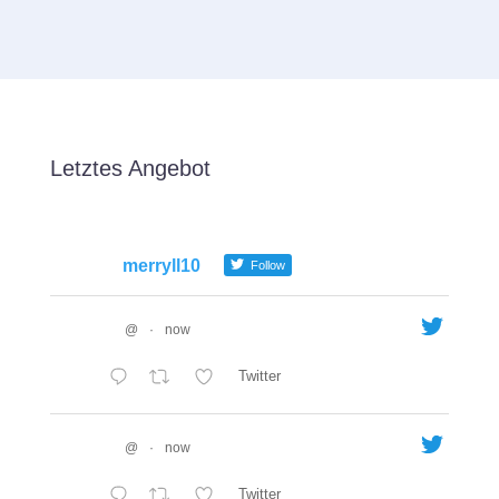
Letztes Angebot
merryll10
Follow
@
·
now
Twitter
@
·
now
Twitter