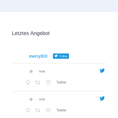
Letztes Angebot
merryll10
Follow
@
·
now
Twitter
@
·
now
Twitter