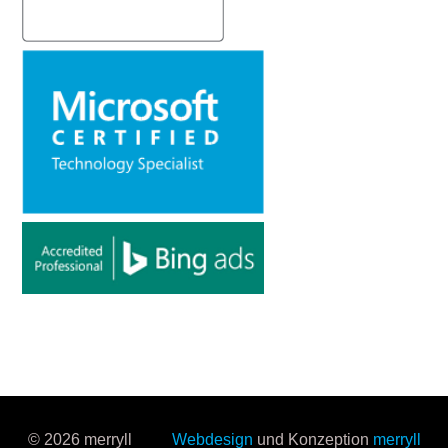
© 2026 merryll
Webdesign
und Konzeption
merryll