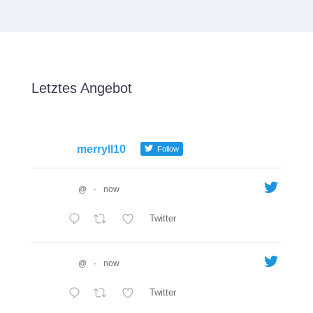
Letztes Angebot
merryll10
Follow
@
·
now
Twitter
@
·
now
Twitter