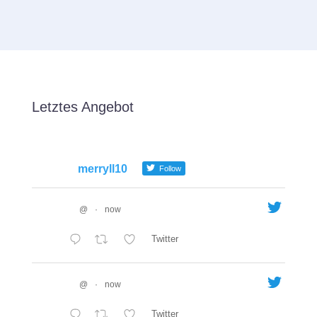
Letztes Angebot
merryll10
Follow
@
·
now
Twitter
@
·
now
Twitter