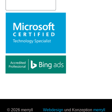
© 2026 merryll
Webdesign
und Konzeption
merryll