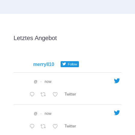
Letztes Angebot
merryll10
Follow
@
·
now
Twitter
@
·
now
Twitter