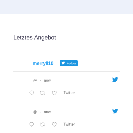
Letztes Angebot
merryll10
Follow
@
·
now
Twitter
@
·
now
Twitter