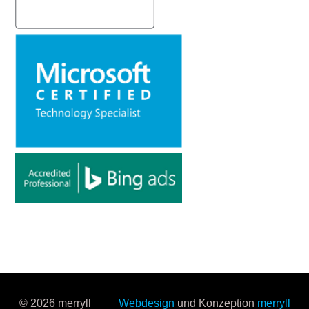
© 2026 merryll
Webdesign
und Konzeption
merryll